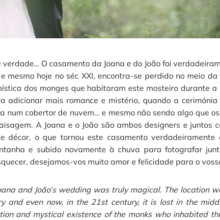
é verdade… O casamento da Joana e do João foi verdadeirame
I, e mesmo hoje no séc XXI, encontra-se perdido no meio da
 mística dos monges que habitaram este mosteiro durante
para adicionar mais romance e mistério, quando a cerimóni
ea num cobertor de nuvem… e mesmo não sendo algo que os 
aisagem. A Joana e o João são ambos designers e juntos
 e décor, o que tornou este casamento verdadeiramente 
ntanha e subido novamente à chuva para fotografar junto
quecer, desejamos-vos muito amor e felicidade para o vosso 
e… Joana and João’s wedding was truly magical. The location 
y and even now, in the 21st century, it is lost in the midd
ation and mystical existence of the monks who inhabited t