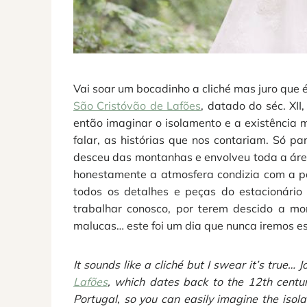
Vai soar um bocadinho a cliché mas juro que 
São Cristóvão de Lafões
, datado do séc. XI
então imaginar o isolamento e a existência
falar, as histórias que nos contariam. Só 
desceu das montanhas e envolveu toda a ár
honestamente a atmosfera condizia com a p
todos os detalhes e peças do estacionário
trabalhar conosco, por terem descido a mo
malucas… este foi um dia que nunca iremos es
It sounds like a cliché but I swear it’s tru
Lafões
, which dates back to the 12th centur
Portugal, so you can easily imagine the isol